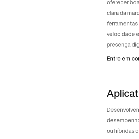
oferecer bo
clara da mar
ferramentas
velocidade 
presença dig
Entre em co
Aplicat
Desenvolvemo
desempenho 
ou híbridas 