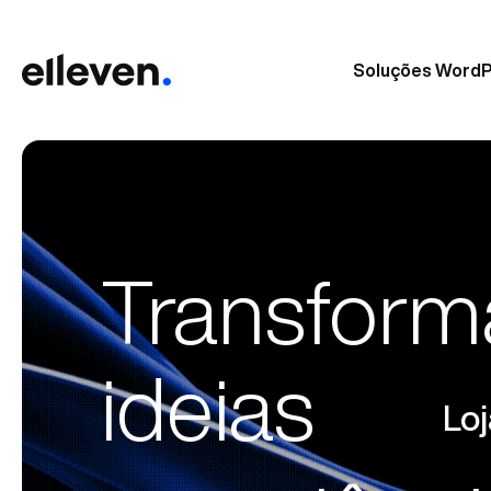
Soluções Word
Transfor
ideias
A