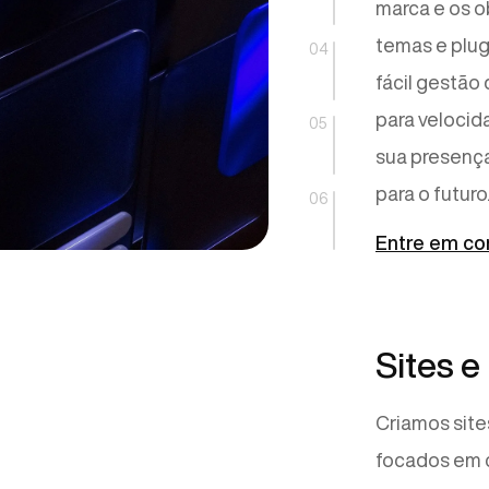
marca e os o
temas e plug
04
fácil gestão
para velocid
05
sua presença
para o futuro
06
Entre em co
Sites e
Criamos sit
focados em c