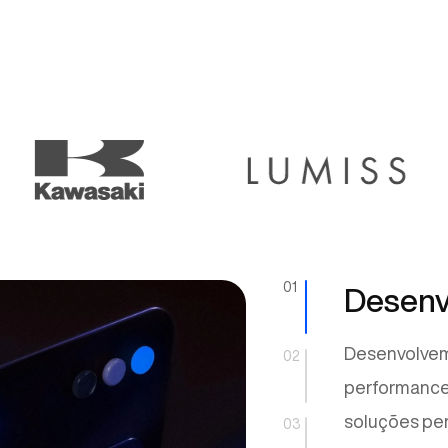
01
Desenv
Desenvolvem
02
performance,
soluções per
03