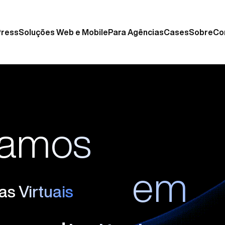
Press
Soluções Web e Mobile
Para Agências
Cases
Sobre
Co
mamos
em
plicativos