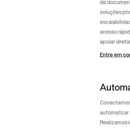
de document
soluções pri
escalabilida
acesso rápid
apoiar diret
Entre em co
Automa
Conectamos 
automatizar 
Realizamos 