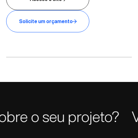
Solicite um orçamento
e o seu projeto?
Vam