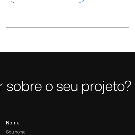
bre o seu projeto?
V
Nome